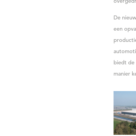
overgedr
De nieuw
een opva
productie
automoti
biedt de
manier 