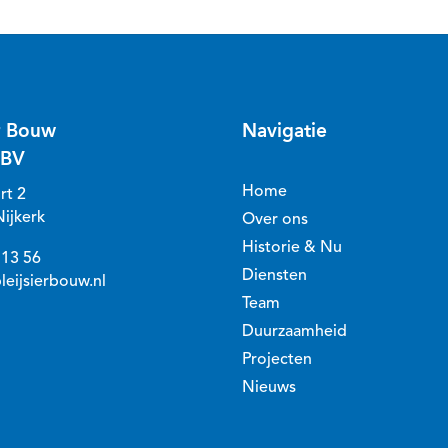
er Bouw
Navigatie
 BV
Home
rt 2
ijkerk
Over ons
Historie & Nu
 13 56
Diensten
leijsierbouw.nl
Team
Duurzaamheid
Projecten
Nieuws