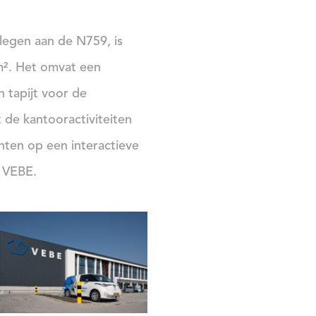
elegen aan de N759, is
m². Het omvat een
n tapijt voor de
 de kantooractiviteiten
nten op een interactieve
sten van VEBE.