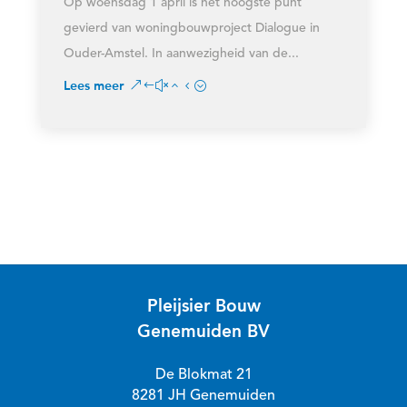
Op woensdag 1 april is het hoogste punt
gevierd van woningbouwproject Dialogue in
Ouder-Amstel. In aanwezigheid van de...
Lees meer
Pleijsier Bouw
Genemuiden BV
De Blokmat 21
8281 JH Genemuiden