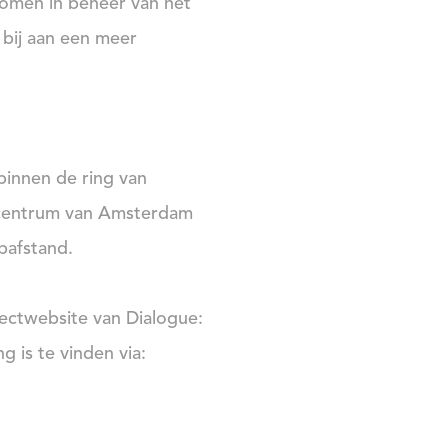
omen in beheer van het
bij aan een meer
innen de ring van
 centrum van Amsterdam
pafstand.
ectwebsite van Dialogue:
g is te vinden via: