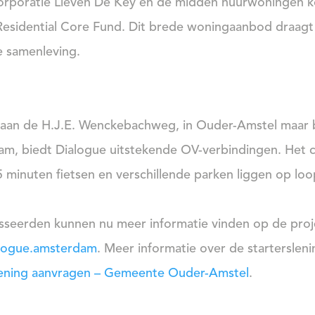
rporatie Lieven De Key en de midden huurwoningen k
esidential Core Fund. Dit brede woningaanbod draagt 
e samenleving.
aan de H.J.E. Wenckebachweg, in Ouder-Amstel maar b
m, biedt Dialogue uitstekende OV-verbindingen. Het
5 minuten fietsen en verschillende parken liggen op loo
sseerden kunnen nu meer informatie vinden op de proj
logue.amsterdam
. Meer informatie over de starterslenin
lening aanvragen – Gemeente Ouder-Amstel
.