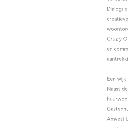
Dialogue
creatiev
woontore
Cruz y Or
en comme
aantrekk
Een wijk 
Naast de
huurwoni
Gastenhu
Amvest L