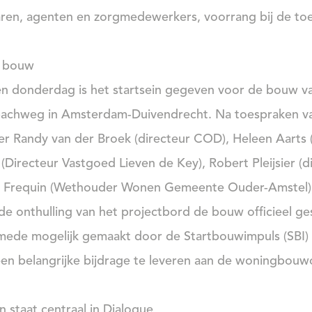
raren, agenten en zorgmedewerkers, voorrang bij de to
n bouw
n donderdag is het startsein gegeven voor de bouw va
chweg in Amsterdam-Duivendrecht. Na toespraken van
r Randy van der Broek (directeur COD), Heleen Aarts
Directeur Vastgoed Lieven de Key), Robert Pleijsier (di
r Frequin (Wethouder Wonen Gemeente Ouder-Amstel),
de onthulling van het projectbord de bouw officieel ges
mede mogelijk gemaakt door de Startbouwimpuls (SBI) 
een belangrijke bijdrage te leveren aan de woningbouw
 staat centraal in Dialogue