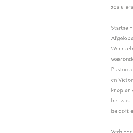
zoals le
Startsei
Afgelope
Wenckeba
waaronde
Postuma (
en Victo
knop en 
bouw is 
belooft 
Verbinden